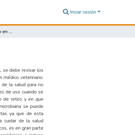
Iniciar sesión
Antimicrobianos de uso en aves
l, se debe revisar los
n médico veterinario.
 de la salud para no
nes de uso cuando se
o de retiro y en que
imicrobiana se puede
ctas ya que de esta
 cuidar de la salud
icos, es en gran parte