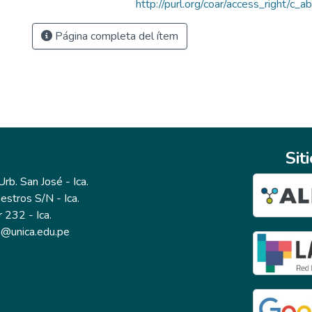
http://purl.org/coar/access_right/c_a
Página completa del ítem
Sit
b. San José - Ica.
estros S/N - Ica.
r 232 - Ica.
io@unica.edu.pe