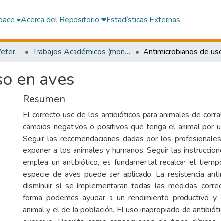
pace
Acerca del Repositorio
Estadísticas Externas
Facultad de Medicina Veterinaria y Zootecnia
Trabajos Académicos (monografías)
so en aves
Resumen
El correcto uso de los antibióticos para animales de corra
cambios negativos o positivos que tenga el animal por u
Seguir las recomendaciones dadas por los profesionales
exponer a los animales y humanos. Seguir las instruccio
emplea un antibiótico, es fundamental recalcar el tiemp
especie de aves puede ser aplicado. La resistencia ant
disminuir si se implementaran todas las medidas corre
forma podemos ayudar a un rendimiento productivo y a
animal y el de la población. El uso inapropiado de antibiót