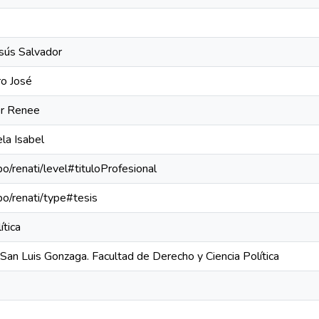
esús Salvador
ro José
er Renee
la Isabel
po/renati/level#tituloProfesional
epo/renati/type#tesis
ítica
San Luis Gonzaga. Facultad de Derecho y Ciencia Política