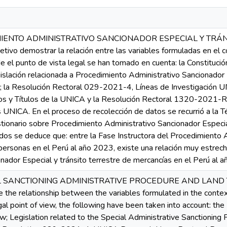
IMIENTO ADMINISTRATIVO SANCIONADOR ESPECIAL Y TRÁ
ivo demostrar la relación entre las variables formuladas en el 
de el punto de vista legal se han tomado en cuenta: la Constituci
gislación relacionada a Procedimiento Administrativo Sancionador
; la Resolución Rectoral 029-2021-4, Líneas de Investigación 
 y Títulos de la UNICA y la Resolución Rectoral 1320-2021-R, G
s UNICA. En el proceso de recolección de datos se recurrió a la T
tionario sobre Procedimiento Administrativo Sancionador Especial
dos se deduce que: entre la Fase Instructora del Procedimiento 
 personas en el Perú al año 2023, existe una relación muy estrec
nador Especial y tránsito terrestre de mercancías en el Perú al 
IAL SANCTIONING ADMINISTRATIVE PROCEDURE AND LAND 
the relationship between the variables formulated in the context
gal point of view, the following have been taken into account: the
; Legislation related to the Special Administrative Sanctioning