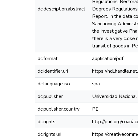
Regulations; Rector
dc.description.abstract
Degrees Regulations 
Report. In the data c
Sanctioning Administr
the Investigative Pha
there is a very close
transit of goods in Pe
dc.format
application/pdf
dc.identifier.uri
https://hdl.handle.
dc.language.iso
spa
dc.publisher
Universidad Nacional
dc.publisher.country
PE
dc.rights
http://purl.org/coar/a
dc.rights.uri
https://creativecomm