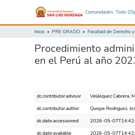
Comunidades
Todo DS
Inicio
PRE GRADO
Procedimiento adminis
en el Perú al año 202
dc.contributor.advisor
Velásquez Cabrera, 
dc.contributor.author
Quispe Rodriguez, Jo
dc.date.accessioned
2026-05-07T14:42
dc.date.available
2026-05-07T14:42