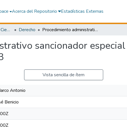
pace
Acerca del Repositorio
Estadísticas Externas
Facultad de Derecho y Ciencias Políticas
Derecho
Procedimiento administrativo sancionador especial y tránsito terrestre en el Perú al año 2023
trativo sancionador especial y
3
Vista sencilla de ítem
Marco Antonio
sé Benicio
:00Z
:00Z