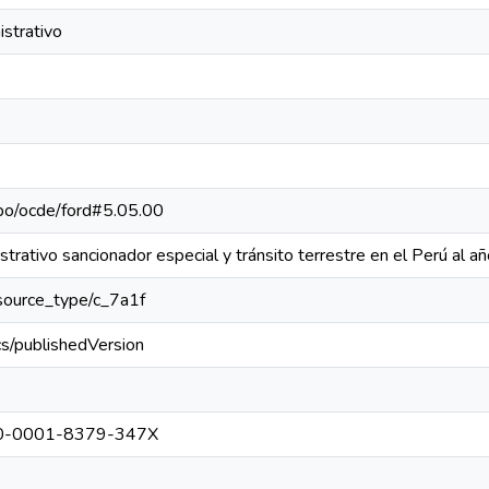
strativo
repo/ocde/ford#5.05.00
trativo sancionador especial y tránsito terrestre en el Perú al 
resource_type/c_7a1f
cs/publishedVersion
0000-0001-8379-347X