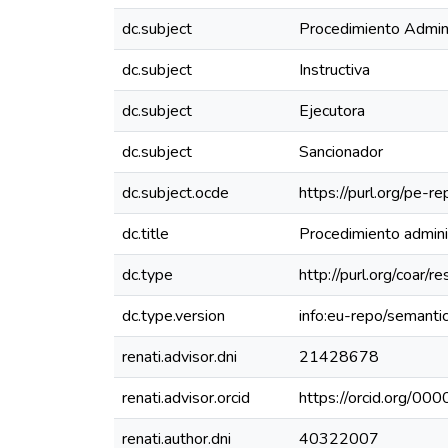
dc.subject
Procedimiento Admini
dc.subject
Instructiva
dc.subject
Ejecutora
dc.subject
Sancionador
dc.subject.ocde
https://purl.org/pe-
dc.title
Procedimiento adminis
dc.type
http://purl.org/coar/
dc.type.version
info:eu-repo/semanti
renati.advisor.dni
21428678
renati.advisor.orcid
https://orcid.org/
renati.author.dni
40322007