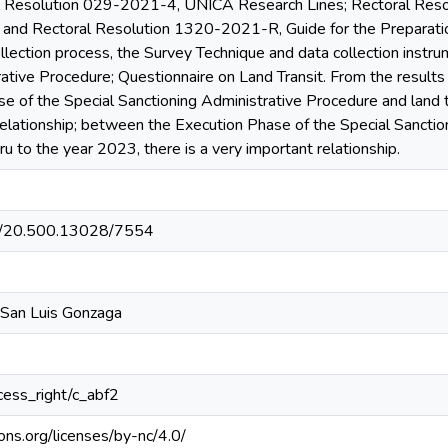
al Resolution 029-2021-4, UNICA Research Lines; Rectoral R
and Rectoral Resolution 1320-2021-R, Guide for the Preparatio
ollection process, the Survey Technique and data collection inst
ative Procedure; Questionnaire on Land Transit. From the results
se of the Special Sanctioning Administrative Procedure and land t
 relationship; between the Execution Phase of the Special Sancti
ru to the year 2023, there is a very important relationship.
net/20.500.13028/7554
 San Luis Gonzaga
ccess_right/c_abf2
ons.org/licenses/by-nc/4.0/