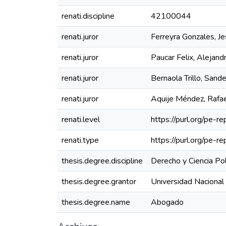
renati.discipline
42100044
renati.juror
Ferreyra Gonzales, J
renati.juror
Paucar Felix, Alejand
renati.juror
Bernaola Trillo, Sand
renati.juror
Aquije Méndez, Rafae
renati.level
https://purl.org/pe-re
renati.type
https://purl.org/pe-r
thesis.degree.discipline
Derecho y Ciencia Pol
thesis.degree.grantor
Universidad Nacional 
thesis.degree.name
Abogado