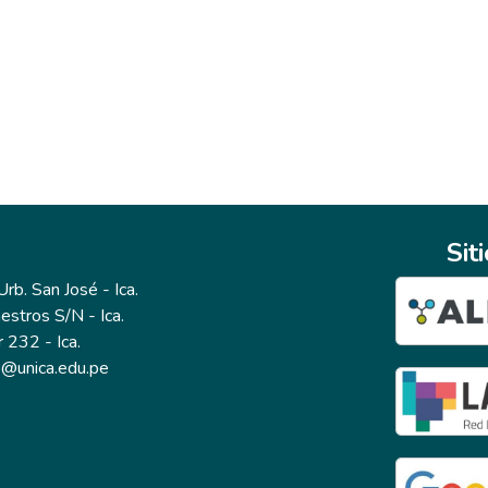
Sit
b. San José - Ica.
estros S/N - Ica.
r 232 - Ica.
io@unica.edu.pe