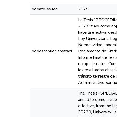
dc.date.issued
2025
La Tesis “PROCED
2023” tuvo como objet
hacerla efectiva, des
Ley Universitaria; Le
Normatividad Laboral
dc.description.abstract
Reglamento de Grados
Informe Final de Tesi
recojo de datos: Cues
los resultados obteni
tránsito terrestre de
Administrativo Sancio
The Thesis "SPEC
aimed to demonstrate 
effective, from the le
30220, University Law