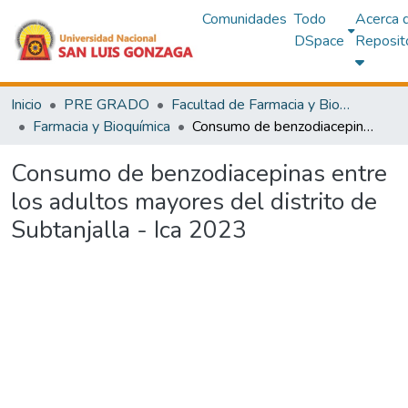
Comunidades
Todo
Acerca 
DSpace
Reposit
Inicio
PRE GRADO
Facultad de Farmacia y Bioquímica
Farmacia y Bioquímica
Consumo de benzodiacepinas entre los adultos mayores del distrito de Subtanjalla - Ica 2023
Consumo de benzodiacepinas entre
los adultos mayores del distrito de
Subtanjalla - Ica 2023
Cargando...