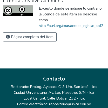
Licencia Creative Commons
Excepto donde se indique lo contrario,
la licencia de este ítem se describe
como
http://purl.org/coar/access_right/c_abf2
Página completa del ítem
Contacto
Rectorado: Prolog. Ayabaca C-9 Urb. San José - Ica.
Ciudad Universitaria: Av. Los Maestros S/N - Ica.
Local Central: Calle Bolivar 232 - Ica.
Correo electrónico: repositorio@unica.edu.pe