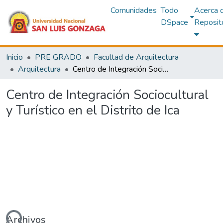
Comunidades
Todo
Acerca 
DSpace
Reposit
Inicio
PRE GRADO
Facultad de Arquitectura
Arquitectura
Centro de Integración Sociocultural y Turístico en el Distrito de Ica
Centro de Integración Sociocultural
y Turístico en el Distrito de Ica
ando...
Archivos