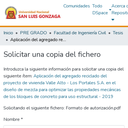
Comunidades
Todo
Acerca 
DSpace
Reposit
Inicio
PRE GRADO
Facultad de Ingeniería Civil
Tesis
Aplicación del agregado reciclado del proyecto de vivienda Valle Alto - Los Portales S.A. en el diseño de mezcla para optimizar las propiedades mecánicas de los bloques de concreto para uso estructural - 2019
Solicitar una copia del fichero
Introduzca la siguiente información para solicitar una copia del
siguiente ítem:
Aplicación del agregado reciclado del
proyecto de vivienda Valle Alto - Los Portales S.A. en el
diseño de mezcla para optimizar las propiedades mecánicas
de los bloques de concreto para uso estructural - 2019
Solicitando el siguiente fichero: Formato de autorización.pdf
Nombre *