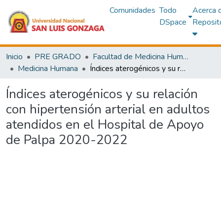
Comunidades
Todo
Acerca 
DSpace
Reposit
Inicio
PRE GRADO
Facultad de Medicina Humana
Medicina Humana
Índices aterogénicos y su relación con hipertensión arterial en adultos atendidos en el Hospital de Apoyo de Palpa 2020-2022
Índices aterogénicos y su relación
con hipertensión arterial en adultos
atendidos en el Hospital de Apoyo
de Palpa 2020-2022