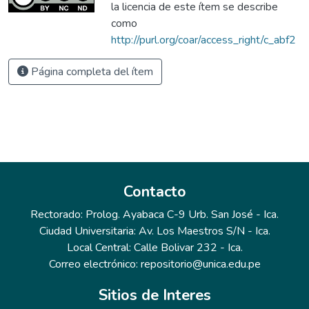
la licencia de este ítem se describe
como
http://purl.org/coar/access_right/c_abf2
Página completa del ítem
Contacto
Rectorado: Prolog. Ayabaca C-9 Urb. San José - Ica.
Ciudad Universitaria: Av. Los Maestros S/N - Ica.
Local Central: Calle Bolivar 232 - Ica.
Correo electrónico: repositorio@unica.edu.pe
Sitios de Interes