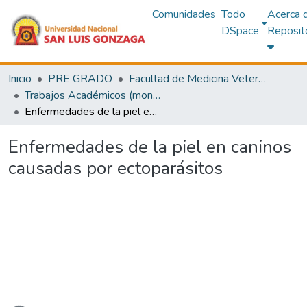
Comunidades
Todo
Acerca 
DSpace
Reposit
Inicio
PRE GRADO
Facultad de Medicina Veterinaria y Zootecnia
Trabajos Académicos (monografías)
Enfermedades de la piel en caninos causadas por ectoparásitos
Enfermedades de la piel en caninos
causadas por ectoparásitos
Cargando...