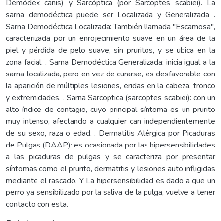
Demódex canis) y Sarcóptica (por Sarcoptes scabiei). La
sarna demodéctica puede ser Localizada y Generalizada .
Sarna Demodéctica Localizada: También llamada "Escamosa",
caracterizada por un enrojecimiento suave en un área de la
piel y pérdida de pelo suave, sin pruritos, y se ubica en la
zona facial. . Sarna Demodéctica Generalizada: inicia igual a la
sarna localizada, pero en vez de curarse, es desfavorable con
la aparición de múltiples lesiones, eridas en la cabeza, tronco
y extremidades. . Sarna Sarcoptica (sarcoptes scabiei): con un
alto índice de contagio, cuyo principal síntoma es un prurito
muy intenso, afectando a cualquier can independientemente
de su sexo, raza o edad. . Dermatitis Alérgica por Picaduras
de Pulgas (DAAP): es ocasionada por las hipersensibilidades
a las picaduras de pulgas y se caracteriza por presentar
síntomas como el prurito, dermatitis y lesiones auto infligidas
mediante el rascado. Y La hipersensibilidad es dado a que un
perro ya sensibilizado por la saliva de la pulga, vuelve a tener
contacto con esta.