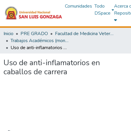
Comunidades
Todo
Acerca 
DSpace
Reposit
Inicio
PRE GRADO
Facultad de Medicina Veterinaria y Zootecnia
Trabajos Académicos (monografías)
Uso de anti-inflamatorios en caballos de carrera
Uso de anti-inflamatorios en
caballos de carrera
Cargando...