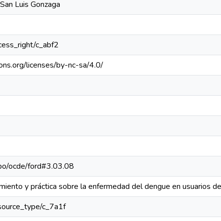
 San Luis Gonzaga
ccess_right/c_abf2
ons.org/licenses/by-nc-sa/4.0/
repo/ocde/ford#3.03.08
imiento y práctica sobre la enfermedad del dengue en usuarios d
resource_type/c_7a1f