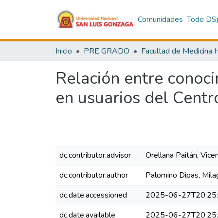
Comunidades
Todo DS
Inicio
PRE GRADO
Relación entre conoci
en usuarios del Centr
dc.contributor.advisor
Orellana Paitán, Vice
dc.contributor.author
Palomino Dipas, Mila
dc.date.accessioned
2025-06-27T20:25
dc.date.available
2025-06-27T20:25