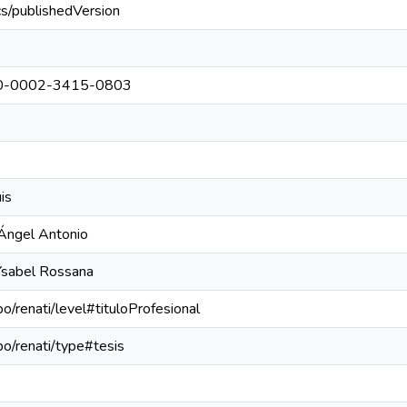
cs/publishedVersion
0000-0002-3415-0803
is
Ángel Antonio
Ysabel Rossana
po/renati/level#tituloProfesional
epo/renati/type#tesis