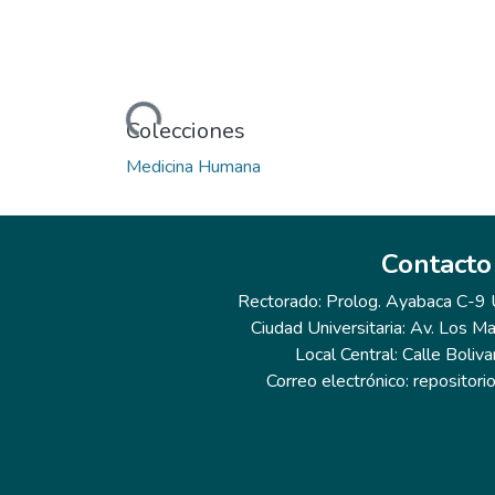
Cargando...
Colecciones
Medicina Humana
Contacto
Rectorado: Prolog. Ayabaca C-9 Ur
Ciudad Universitaria: Av. Los Ma
Local Central: Calle Boliva
Correo electrónico: repositor