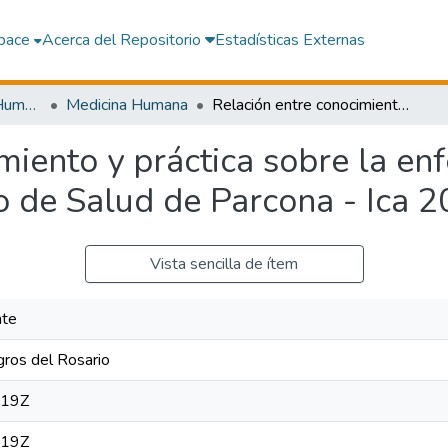
pace
Acerca del Repositorio
Estadísticas Externas
Facultad de Medicina Humana
Medicina Humana
Relación entre conocimiento y práctica sobre la enfermedad del dengue en usuarios del Centro de Salud de Parcona - Ica 2025
miento y práctica sobre la e
o de Salud de Parcona - Ica 
Vista sencilla de ítem
nte
gros del Rosario
:19Z
:19Z