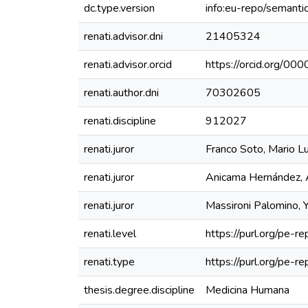
dc.type.version
info:eu-repo/semanti
renati.advisor.dni
21405324
renati.advisor.orcid
https://orcid.org/
renati.author.dni
70302605
renati.discipline
912027
renati.juror
Franco Soto, Mario Lu
renati.juror
Anicama Hernández, 
renati.juror
Massironi Palomino, 
renati.level
https://purl.org/pe-re
renati.type
https://purl.org/pe-r
thesis.degree.discipline
Medicina Humana