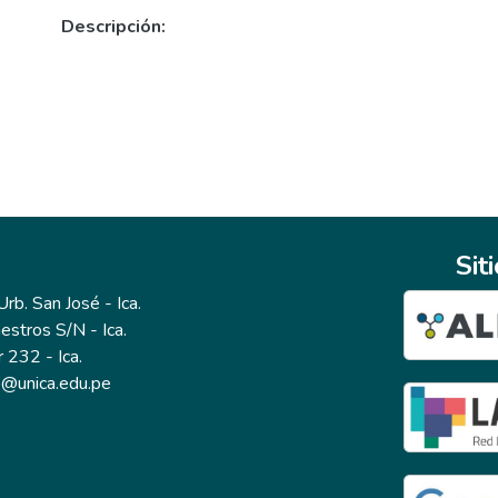
Descripción:
Sit
b. San José - Ica.
estros S/N - Ica.
r 232 - Ica.
io@unica.edu.pe