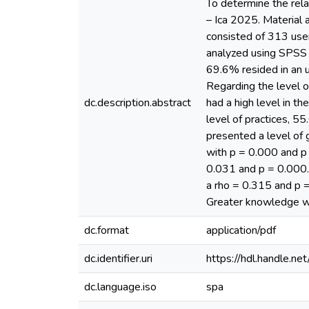
To determine the rel
– Ica 2025. Material 
consisted of 313 use
analyzed using SPSS 
69.6% resided in an 
Regarding the level o
dc.description.abstract
had a high level in t
level of practices, 5
presented a level of 
with p = 0.000 and p 
0.031 and p = 0.000.
a rho = 0.315 and p = 
Greater knowledge wil
dc.format
application/pdf
dc.identifier.uri
https://hdl.handle.
dc.language.iso
spa