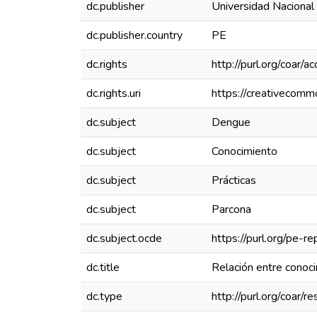
dc.publisher
Universidad Nacional
dc.publisher.country
PE
dc.rights
http://purl.org/coar/a
dc.rights.uri
https://creativecomm
dc.subject
Dengue
dc.subject
Conocimiento
dc.subject
Prácticas
dc.subject
Parcona
dc.subject.ocde
https://purl.org/pe-
dc.title
Relación entre conoc
dc.type
http://purl.org/coar/