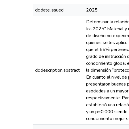
dc.date.issued
2025
Determinar la relació
Ica 2025” Material y m
de diseño no experim
quienes se les aplico
que el 55% perteneci
grado de instrucción 
conocimiento global el
dc.description.abstract
la dimensión “protecc
En cuanto al nivel de
presentaron buenas pr
asociadas a un mayor
respectivamente. Para
estableció una relaci
y un p=0.000 siendo e
conocimiento mejor se