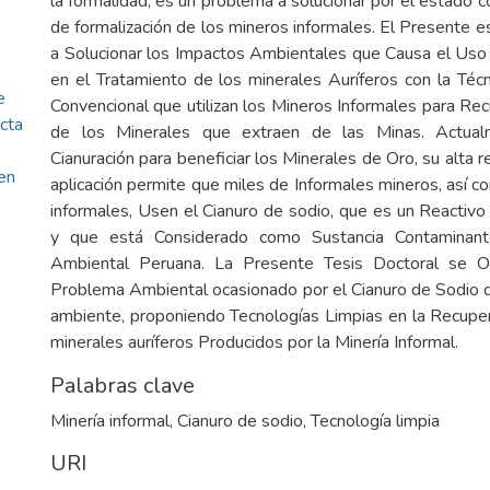
la formalidad, es un problema a solucionar por el estado c
de formalización de los mineros informales. El Presente e
a Solucionar los Impactos Ambientales que Causa el Uso 
en el Tratamiento de los minerales Auríferos con la Técn
e
Convencional que utilizan los Mineros Informales para Recu
acta
de los Minerales que extraen de las Minas. Actual
Cianuración para beneficiar los Minerales de Oro, su alta r
 en
aplicación permite que miles de Informales mineros, así
informales, Usen el Cianuro de sodio, que es un Reactiv
y que está Considerado como Sustancia Contaminante
Ambiental Peruana. La Presente Tesis Doctoral se Or
Problema Ambiental ocasionado por el Cianuro de Sodio 
ambiente, proponiendo Tecnologías Limpias en la Recuper
minerales auríferos Producidos por la Minería Informal.
Palabras clave
Minería informal
,
Cianuro de sodio
,
Tecnología limpia
URI