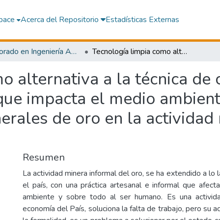
pace
Acerca del Repositorio
Estadísticas Externas
Doctorado en Ingeniería Ambiental y Sanitaria
Tecnología limpia como alternativa a la técnica de cianuración de oro con cianuro de sodio que impacta el medio ambiente en el procesamiento de minerales de oro en la actividad minera informal en el Perú
o alternativa a la técnica de 
que impacta el medio ambient
rales de oro en la actividad 
Resumen
La actividad minera informal del oro, se ha extendido a lo
el país, con una práctica artesanal e informal que afec
ambiente y sobre todo al ser humano. Es una activida
economía del País, soluciona la falta de trabajo, pero su a