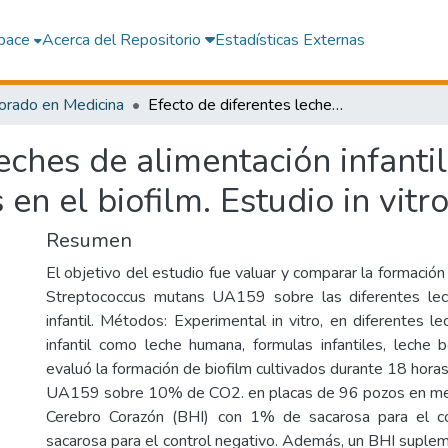
pace
Acerca del Repositorio
Estadísticas Externas
orado en Medicina
Efecto de diferentes leches de alimentación infantil en el crecimiento de Streptococcus mutans en el biofilm. Estudio in vitro
eches de alimentación infantil
n el biofilm. Estudio in vitr
Resumen
El objetivo del estudio fue valuar y comparar la formación 
Streptococcus mutans UA159 sobre las diferentes lec
infantil. Métodos: Experimental in vitro, en diferentes l
infantil como leche humana, formulas infantiles, leche 
evaluó la formación de biofilm cultivados durante 18 horas
UA159 sobre 10% de CO2. en placas de 96 pozos en medi
Cerebro Corazón (BHI) con 1% de sacarosa para el con
sacarosa para el control negativo. Además, un BHI supl