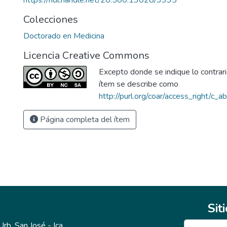
https://hdl.handle.net/20.500.13028/3335
Colecciones
Doctorado en Medicina
Licencia Creative Commons
Excepto donde se indique lo contrario
ítem se describe como
http://purl.org/coar/access_right/c_a
Página completa del ítem
Sit
b. San José - Ica.