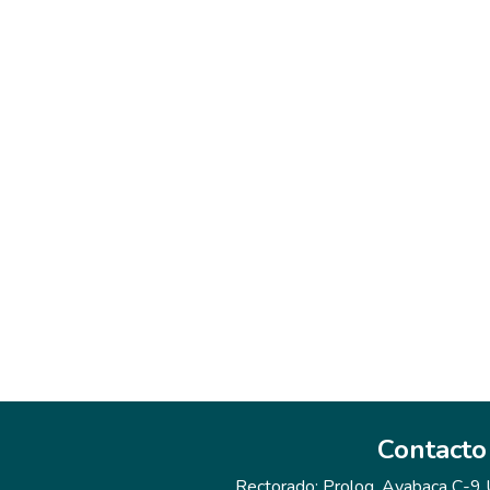
Contacto
Rectorado: Prolog. Ayabaca C-9 Ur