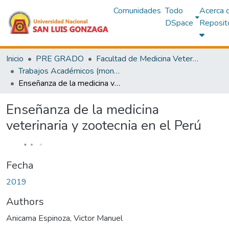
Comunidades
Todo
Acerca 
DSpace
Reposit
Inicio
PRE GRADO
Facultad de Medicina Veterinaria y Zootecnia
Trabajos Académicos (monografías)
Enseñanza de la medicina veterinaria y zootecnia en el Perú
Enseñanza de la medicina
veterinaria y zootecnia en el Perú
Fecha
2019
Authors
Anicama Espinoza, Victor Manuel