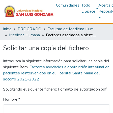
Comunidades
Todo
Acerca 
DSpace
Reposit
Inicio
PRE GRADO
Facultad de Medicina Humana
Medicina Humana
Factores asociados a obstrucción intestinal en pacientes reintervenidos en el Hospital Santa María del socorro 2021-2022
Solicitar una copia del fichero
Introduzca la siguiente información para solicitar una copia del
siguiente ítem:
Factores asociados a obstrucción intestinal en
pacientes reintervenidos en el Hospital Santa María del
socorro 2021-2022
Solicitando el siguiente fichero: Formato de autorización.pdf
Nombre *