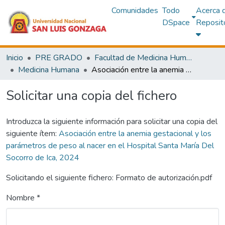
Comunidades
Todo
Acerca 
DSpace
Reposit
Inicio
PRE GRADO
Facultad de Medicina Humana
Medicina Humana
Asociación entre la anemia gestacional y los parámetros de peso al nacer en el Hospital Santa María Del Socorro de Ica, 2024
Solicitar una copia del fichero
Introduzca la siguiente información para solicitar una copia del
siguiente ítem:
Asociación entre la anemia gestacional y los
parámetros de peso al nacer en el Hospital Santa María Del
Socorro de Ica, 2024
Solicitando el siguiente fichero: Formato de autorización.pdf
Nombre *