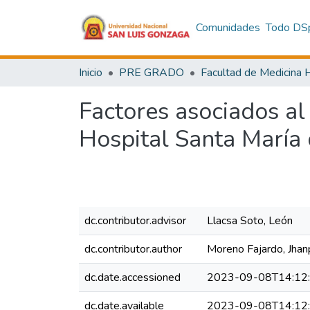
Comunidades
Todo DS
Inicio
PRE GRADO
Factores asociados al
Hospital Santa María
dc.contributor.advisor
Llacsa Soto, León
dc.contributor.author
Moreno Fajardo, Jhan
dc.date.accessioned
2023-09-08T14:12
dc.date.available
2023-09-08T14:12