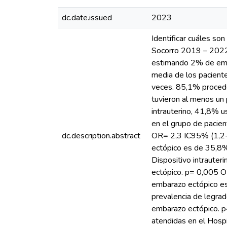
dc.date.issued
2023
Identificar cuáles so
Socorro 2019 – 2022.
estimando 2% de emba
media de los pacient
veces. 85,1% procede
tuvieron al menos un
intrauterino, 41,8% u
en el grupo de pacie
dc.description.abstract
OR= 2,3 IC95% (1,2-4
ectópico es de 35,8%
Dispositivo intraute
ectópico. p= 0,005 O
embarazo ectópico es
prevalencia de legra
embarazo ectópico. p
atendidas en el Hospi