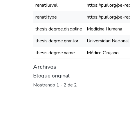
renati.level
https://purl.org/pe-re
renati.type
https://purl.org/pe-r
thesis.degree.discipline
Medicina Humana
thesis.degree.grantor
Universidad Nacional
thesis.degree.name
Médico Cirujano
Archivos
Bloque original
Mostrando
1 - 2 de 2