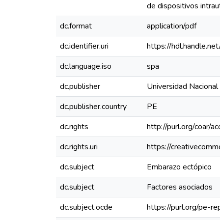
de dispositivos intra
dc.format
application/pdf
dc.identifier.uri
https://hdl.handle.
dc.language.iso
spa
dc.publisher
Universidad Nacional
dc.publisher.country
PE
dc.rights
http://purl.org/coar/a
dc.rights.uri
https://creativecomm
dc.subject
Embarazo ectópico
dc.subject
Factores asociados
dc.subject.ocde
https://purl.org/pe-