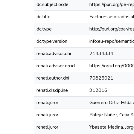
dc.subject.ocde
https://purl.org/pe-
dc.title
Factores asociados a
dc.type
http://purl.org/coar/
dc.type.version
info:eu-repo/semanti
renati.advisor.dni
21434334
renati.advisor.orcid
https://orcid.org/
renati.author.dni
70825021
renati.discipline
912016
renati.juror
Guerrero Ortiz, Hilda
renati.juror
Buleje Nuñez, Celia S
renati.juror
Ybaseta Medina, Jorg