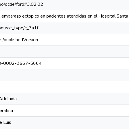
repo/ocde/ford#3.02.02
l embarazo ectópico en pacientes atendidas en el Hospital Sant
resource_type/c_7a1f
cs/publishedVersion
0000-0002-9667-5664
 Adelaida
erafina
e Luis