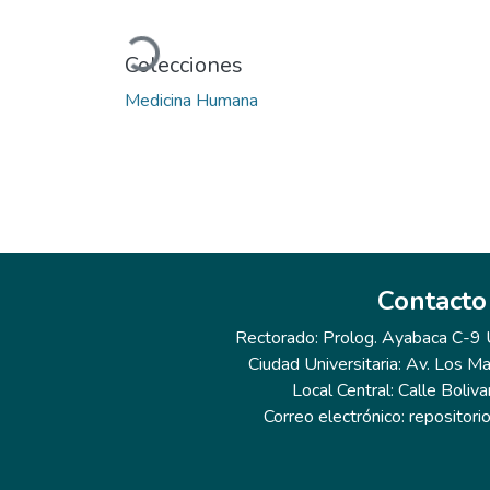
Cargando...
Colecciones
Medicina Humana
Contacto
Rectorado: Prolog. Ayabaca C-9 Ur
Ciudad Universitaria: Av. Los Ma
Local Central: Calle Boliva
Correo electrónico: repositor