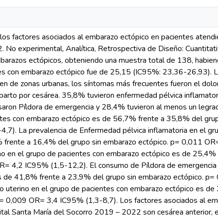
n los factores asociados al embarazo ectópico en pacientes atendi
 No experimental, Analítica, Retrospectiva de Diseño: Cuantitat
razos ectópicos, obteniendo una muestra total de 138, habien
es con embarazo ectópico fue de 25,15 (IC95%: 23,36-26,93). L
n de zonas urbanas, los síntomas más frecuentes fueron el dol
 parto por cesárea. 35,8% tuvieron enfermedad pélvica inflamator
saron Píldora de emergencia y 28,4% tuvieron al menos un legrad
ntes con embarazo ectópico es de 56,7% frente a 35,8% del gru
,7). La prevalencia de Enfermedad pélvica inflamatoria en el g
 frente a 16,4% del grupo sin embarazo ectópico. p= 0,011 OR=
rino en el grupo de pacientes con embarazo ectópico es de 25,4%
R= 4,2 IC95% (1,5-12,2). El consumo de Píldora de emergencia 
 de 41,8% frente a 23,9% del grupo sin embarazo ectópico. p=
do uterino en el grupo de pacientes con embarazo ectópico es de
= 0,009 OR= 3,4 IC95% (1,3-8,7). Los factores asociados al em
tal Santa María del Socorro 2019 – 2022 son cesárea anterior, e