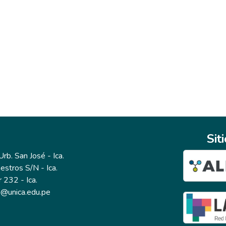
Sit
b. San José - Ica.
estros S/N - Ica.
r 232 - Ica.
io@unica.edu.pe