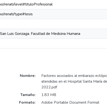
po/renati/level#tituloProfesional
epo/renati/type#tesis
 San Luis Gonzaga. Facultad de Medicina Humana
Nombre:
Factores asociados al embarazo ectópi
atendidas en el Hospital Santa María d
2022.pdf
Tamaño:
1.83 MB
Formato:
Adobe Portable Document Format