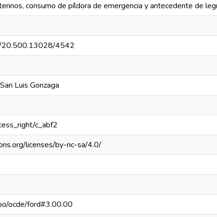
uterinos, consumo de píldora de emergencia y antecedente de legr
net/20.500.13028/4542
 San Luis Gonzaga
ccess_right/c_abf2
ons.org/licenses/by-nc-sa/4.0/
repo/ocde/ford#3.00.00