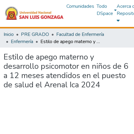
Comunidades
Todo
Acerca 
DSpace
Reposit
Inicio
PRE GRADO
Facultad de Enfermería
Enfermería
Estilo de apego materno y desarrollo psicomotor en niños de 6 a 12 meses atendidos en el puesto de salud el Arenal Ica 2024
Estilo de apego materno y
desarrollo psicomotor en niños de 6
a 12 meses atendidos en el puesto
de salud el Arenal Ica 2024