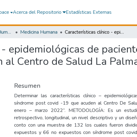
pace
Acerca del Repositorio
Estadísticas Externas
Facultad de Medicina Humana
Medicina Humana
Características clínico - epidemiológicas de pacientes con síndrome post COVID-19 que acuden al Centro de Salud La Palma Grande, enero - marzo 2022
co - epidemiológicas de pacien
al Centro de Salud La Palma
Resumen
Determinar las características clínico – epidemiológi
síndrome post covid -19 que acuden al Centro De Sal
enero – marzo 2022”. METODOLOGÍA: Es un estudio 
retrospectivo, longitudinal, un nivel descriptivo y un dise
conto con una muestra de 132 los cuales fueron divid
expuestos y 66 no expuestos con síndrome post cov