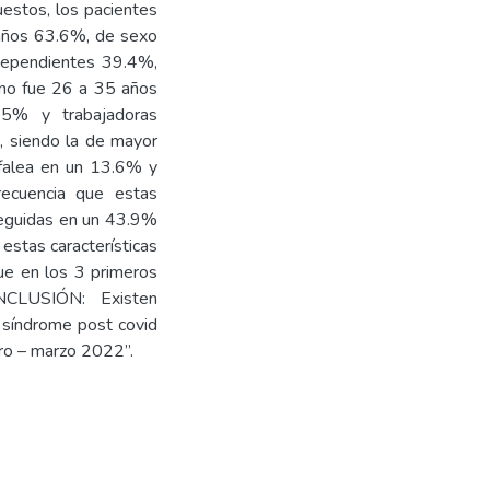
estos, los pacientes
años 63.6%, de sexo
dependientes 39.4%,
no fue 26 a 35 años
.5% y trabajadoras
s, siendo la de mayor
efalea en un 13.6% y
recuencia que estas
seguidas en un 43.9%
estas características
fue en los 3 primeros
CLUSIÓN: Existen
n síndrome post covid
ro – marzo 2022”.