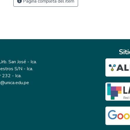
Página completa del ítem
Sit
b. San José - Ica.
estros S/N - Ica.
r 232 - Ica.
io@unica.edu.pe