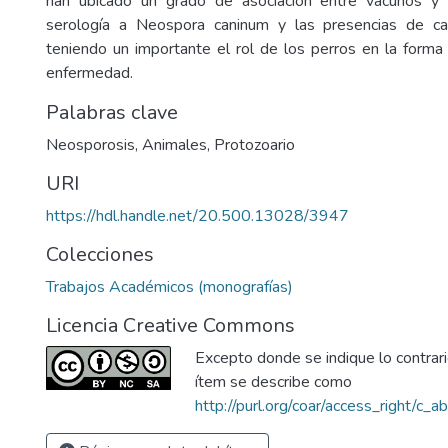
han ubicado un grado de asociación entre vacunos y 
serología a Neospora caninum y las presencias de ca
teniendo un importante el rol de los perros en la forma
enfermedad.
Palabras clave
Neosporosis
,
Animales
,
Protozoario
URI
https://hdl.handle.net/20.500.13028/3947
Colecciones
Trabajos Académicos (monografías)
Licencia Creative Commons
Excepto donde se indique lo contrario
ítem se describe como
http://purl.org/coar/access_right/c_a