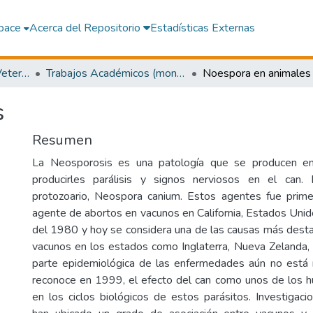
pace
Acerca del Repositorio
Estadísticas Externas
Facultad de Medicina Veterinaria y Zootecnia
Trabajos Académicos (monografías)
Noespora en animales
s
Resumen
La Neosporosis es una patología que se producen e
producirles parálisis y signos nerviosos en el can
protozoario, Neospora canium. Estos agentes fue prim
agente de abortos en vacunos en California, Estados Unido
del 1980 y hoy se considera una de las causas más dest
vacunos en los estados como Inglaterra, Nueva Zelanda, 
parte epidemiológica de las enfermedades aún no está 
reconoce en 1999, el efecto del can como unos de los h
en los ciclos biológicos de estos parásitos. Investigac