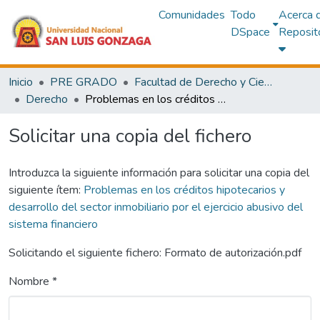
Comunidades
Todo
Acerca 
DSpace
Reposit
Inicio
PRE GRADO
Facultad de Derecho y Ciencias Políticas
Derecho
Problemas en los créditos hipotecarios y desarrollo del sector inmobiliario por el ejercicio abusivo del sistema financiero
Solicitar una copia del fichero
Introduzca la siguiente información para solicitar una copia del
siguiente ítem:
Problemas en los créditos hipotecarios y
desarrollo del sector inmobiliario por el ejercicio abusivo del
sistema financiero
Solicitando el siguiente fichero: Formato de autorización.pdf
Nombre *