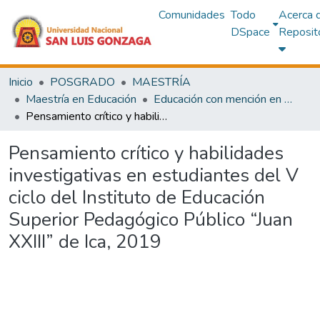
Comunidades
Todo
Acerca 
DSpace
Reposit
Inicio
POSGRADO
MAESTRÍA
Maestría en Educación
Educación con mención en Administración y Planificación de la Educación Superior
Pensamiento crítico y habilidades investigativas en estudiantes del V ciclo del Instituto de Educación Superior Pedagógico Público “Juan XXIII” de Ica, 2019
Pensamiento crítico y habilidades
investigativas en estudiantes del V
ciclo del Instituto de Educación
Superior Pedagógico Público “Juan
XXIII” de Ica, 2019