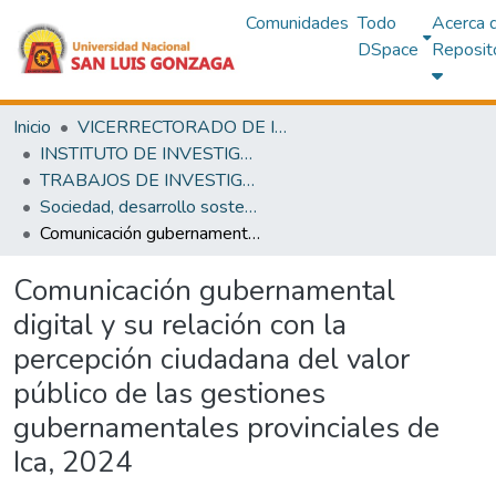
Comunidades
Todo
Acerca 
DSpace
Reposit
Inicio
VICERRECTORADO DE INVESTIGACIÓN
INSTITUTO DE INVESTIGACIÓN
TRABAJOS DE INVESTIGACIÓN
Sociedad, desarrollo sostenible, políticas públicas y ambientales
Comunicación gubernamental digital y su relación con la percepción ciudadana del valor público de las gestiones gubernamentales provinciales de Ica, 2024
Comunicación gubernamental
digital y su relación con la
percepción ciudadana del valor
público de las gestiones
gubernamentales provinciales de
Ica, 2024