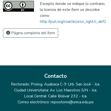
Excepto donde se indique lo contrario,
la licencia de este ítem se describe
como
http://purl.org/coar/access_right/c_abf2
Página completa del ítem
Contacto
Rectorado: Prolog. Ayabaca C-9 Urb. San José - Ica.
Ciudad Universitaria: Av. Los Maestros S/N - Ica.
Local Central: Calle Bolivar 232 - Ica.
Correo electrónico: repositorio@unica.edu.pe