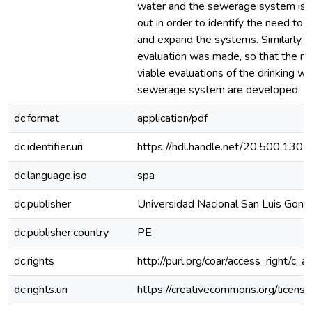
water and the sewerage system is c
out in order to identify the need to 
and expand the systems. Similarly, a
evaluation was made, so that the m
viable evaluations of the drinking w
sewerage system are developed.
dc.format
application/pdf
dc.identifier.uri
https://hdl.handle.net/20.500.130
dc.language.iso
spa
dc.publisher
Universidad Nacional San Luis Gonz
dc.publisher.country
PE
dc.rights
http://purl.org/coar/access_right/c_a
dc.rights.uri
https://creativecommons.org/license