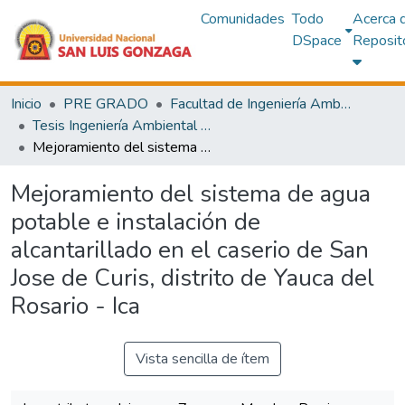
Comunidades
Todo
Acerca 
DSpace
Reposit
Inicio
PRE GRADO
Facultad de Ingeniería Ambiental y Sanitaria
Tesis Ingeniería Ambiental y Sanitaria
Mejoramiento del sistema de agua potable e instalación de alcantarillado en el caserio de San Jose de Curis, distrito de Yauca del Rosario - Ica
Mejoramiento del sistema de agua
potable e instalación de
alcantarillado en el caserio de San
Jose de Curis, distrito de Yauca del
Rosario - Ica
Vista sencilla de ítem