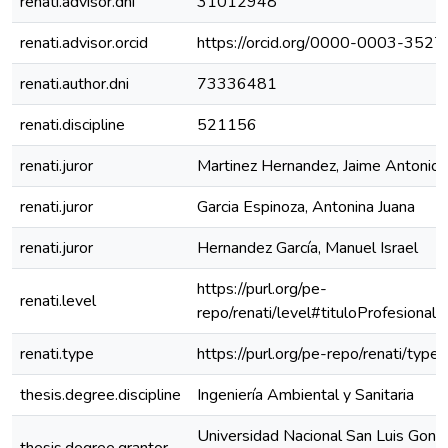
renati.advisor.dni
31012948
renati.advisor.orcid
https://orcid.org/0000-0003-352
renati.author.dni
73336481
renati.discipline
521156
renati.juror
Martinez Hernandez, Jaime Antonio
renati.juror
Garcia Espinoza, Antonina Juana
renati.juror
Hernandez García, Manuel Israel
https://purl.org/pe-
renati.level
repo/renati/level#tituloProfesional
renati.type
https://purl.org/pe-repo/renati/type
thesis.degree.discipline
Ingeniería Ambiental y Sanitaria
Universidad Nacional San Luis Gonz