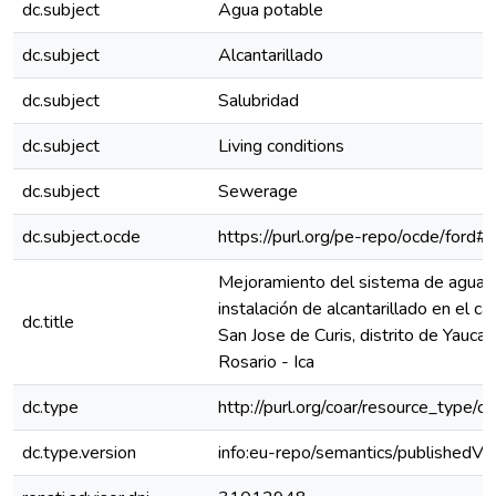
dc.subject
Agua potable
dc.subject
Alcantarillado
dc.subject
Salubridad
dc.subject
Living conditions
dc.subject
Sewerage
dc.subject.ocde
https://purl.org/pe-repo/ocde/ford#
Mejoramiento del sistema de agua 
instalación de alcantarillado en el ca
dc.title
San Jose de Curis, distrito de Yauca 
Rosario - Ica
dc.type
http://purl.org/coar/resource_type/c
dc.type.version
info:eu-repo/semantics/publishedVe