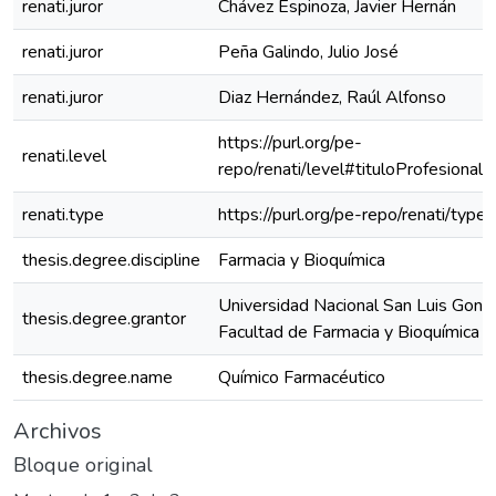
renati.juror
Chávez Espinoza, Javier Hernán
renati.juror
Peña Galindo, Julio José
renati.juror
Diaz Hernández, Raúl Alfonso
https://purl.org/pe-
renati.level
repo/renati/level#tituloProfesional
renati.type
https://purl.org/pe-repo/renati/type
thesis.degree.discipline
Farmacia y Bioquímica
Universidad Nacional San Luis Gonz
thesis.degree.grantor
Facultad de Farmacia y Bioquímica
thesis.degree.name
Químico Farmacéutico
Archivos
Bloque original