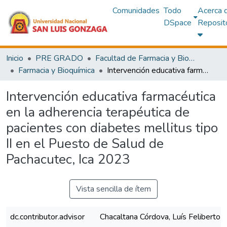
Comunidades
Todo
Acerca 
DSpace
Reposit
Inicio
PRE GRADO
Facultad de Farmacia y Bioquímica
Farmacia y Bioquímica
Intervención educativa farmacéutica en la adherencia terapéutica de pacientes con diabetes mellitus tipo II en el Puesto de Salud de Pachacutec, Ica 2023
Intervención educativa farmacéutica
en la adherencia terapéutica de
pacientes con diabetes mellitus tipo
II en el Puesto de Salud de
Pachacutec, Ica 2023
Vista sencilla de ítem
dc.contributor.advisor
Chacaltana Córdova, Luís Feliberto