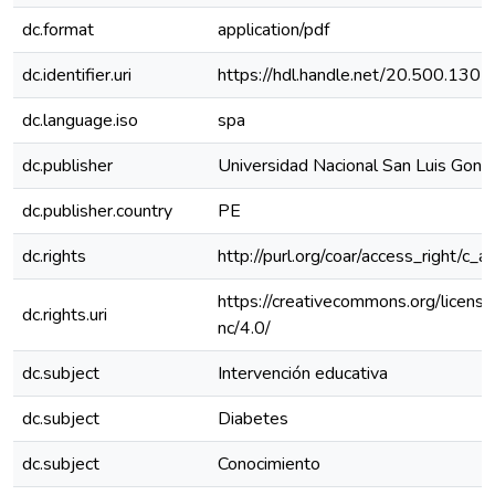
dc.format
application/pdf
dc.identifier.uri
https://hdl.handle.net/20.500.130
dc.language.iso
spa
dc.publisher
Universidad Nacional San Luis Gonz
dc.publisher.country
PE
dc.rights
http://purl.org/coar/access_right/c_a
https://creativecommons.org/licens
dc.rights.uri
nc/4.0/
dc.subject
Intervención educativa
dc.subject
Diabetes
dc.subject
Conocimiento