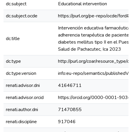
dc.subject
Educational intervention
dc.subject.ocde
https://purl.org/pe-repo/ocde/ford#
Intervención educativa farmacéutica 
adherencia terapéutica de pacientes
dc.title
diabetes mellitus tipo II en el Puest
Salud de Pachacutec, Ica 2023
dc.type
http://purl.org/coar/resource_type/c
dc.type.version
info:eu-repo/semantics/publishedVe
renati.advisor.dni
41646711
renati.advisor.orcid
https://orcid.org/0000-0001-903
renati.author.dni
71470855
renati.discipline
917046