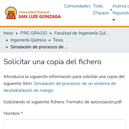
Comunidades
Todo
Acerca 
DSpace
Reposit
Inicio
PRE GRADO
Facultad de Ingeniería Química y Petroquímica
Ingeniería Química
Tesis
Simulación de procesos de un sistema de deshidratación de mango
Solicitar una copia del fichero
Introduzca la siguiente información para solicitar una copia del
siguiente ítem:
Simulación de procesos de un sistema de
deshidratación de mango
Solicitando el siguiente fichero: Formato de autorización.pdf
Nombre *