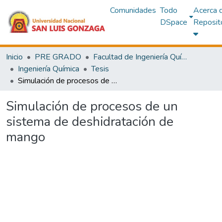
Comunidades
Todo
Acerca 
DSpace
Reposit
Inicio
PRE GRADO
Facultad de Ingeniería Química y Petroquímica
Ingeniería Química
Tesis
Simulación de procesos de un sistema de deshidratación de mango
Simulación de procesos de un
sistema de deshidratación de
mango