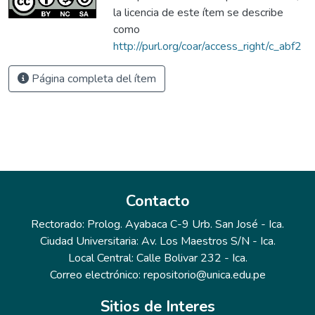
la licencia de este ítem se describe
como
http://purl.org/coar/access_right/c_abf2
Página completa del ítem
Contacto
Rectorado: Prolog. Ayabaca C-9 Urb. San José - Ica.
Ciudad Universitaria: Av. Los Maestros S/N - Ica.
Local Central: Calle Bolivar 232 - Ica.
Correo electrónico: repositorio@unica.edu.pe
Sitios de Interes