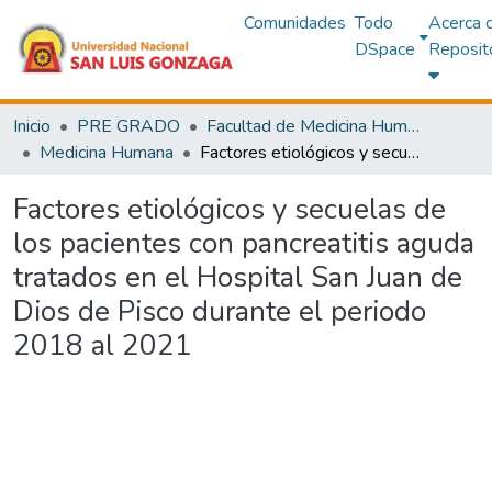
Comunidades
Todo
Acerca 
DSpace
Reposit
Inicio
PRE GRADO
Facultad de Medicina Humana
Medicina Humana
Factores etiológicos y secuelas de los pacientes con pancreatitis aguda tratados en el Hospital San Juan de Dios de Pisco durante el periodo 2018 al 2021
Factores etiológicos y secuelas de
los pacientes con pancreatitis aguda
tratados en el Hospital San Juan de
Dios de Pisco durante el periodo
2018 al 2021