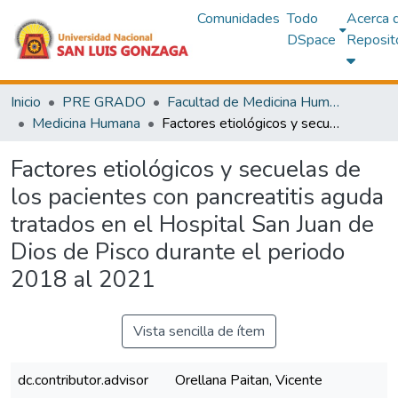
Comunidades
Todo
Acerca 
DSpace
Reposit
Inicio
PRE GRADO
Facultad de Medicina Humana
Medicina Humana
Factores etiológicos y secuelas de los pacientes con pancreatitis aguda tratados en el Hospital San Juan de Dios de Pisco durante el periodo 2018 al 2021
Factores etiológicos y secuelas de
los pacientes con pancreatitis aguda
tratados en el Hospital San Juan de
Dios de Pisco durante el periodo
2018 al 2021
Vista sencilla de ítem
dc.contributor.advisor
Orellana Paitan, Vicente