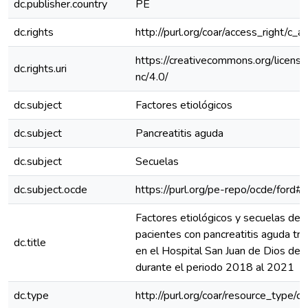
dc.publisher.country
PE
dc.rights
http://purl.org/coar/access_right/c_a
https://creativecommons.org/licens
dc.rights.uri
nc/4.0/
dc.subject
Factores etiológicos
dc.subject
Pancreatitis aguda
dc.subject
Secuelas
dc.subject.ocde
https://purl.org/pe-repo/ocde/ford#
Factores etiológicos y secuelas de 
pacientes con pancreatitis aguda tr
dc.title
en el Hospital San Juan de Dios de 
durante el periodo 2018 al 2021
dc.type
http://purl.org/coar/resource_type/c