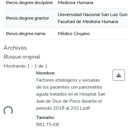
thesis.degree.discipline
Medicina Humana
Universidad Nacional San Luis Gonz
thesis.degree.grantor
Facultad de Medicina Humana
thesis.degree.name
Médico Cirujano
Archivos
Bloque original
Mostrando
1 - 1 de 1
Nombre:
Factores etiológicos y secuelas
de los pacientes con pancreatitis
aguda tratados en el Hospital San
gando...
Juan de Dios de Pisco durante el
periodo 2018 al 2021.pdf
Tamaño:
881.75 KB