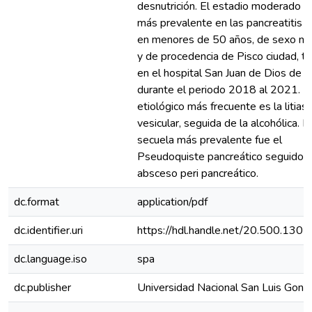
desnutrición. El estadio moderado e
más prevalente en las pancreatitis 
en menores de 50 años, de sexo ma
y de procedencia de Pisco ciudad, t
en el hospital San Juan de Dios de P
durante el periodo 2018 al 2021. El
etiológico más frecuente es la litiasi
vesicular, seguida de la alcohólica. L
secuela más prevalente fue el
Pseudoquiste pancreático seguido d
absceso peri pancreático.
dc.format
application/pdf
dc.identifier.uri
https://hdl.handle.net/20.500.130
dc.language.iso
spa
dc.publisher
Universidad Nacional San Luis Gonz