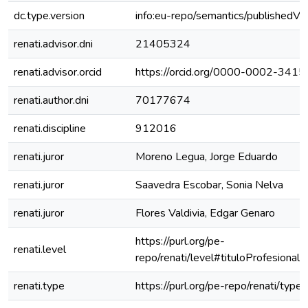
dc.type.version
info:eu-repo/semantics/publishedVe
renati.advisor.dni
21405324
renati.advisor.orcid
https://orcid.org/0000-0002-341
renati.author.dni
70177674
renati.discipline
912016
renati.juror
Moreno Legua, Jorge Eduardo
renati.juror
Saavedra Escobar, Sonia Nelva
renati.juror
Flores Valdivia, Edgar Genaro
https://purl.org/pe-
renati.level
repo/renati/level#tituloProfesional
renati.type
https://purl.org/pe-repo/renati/type