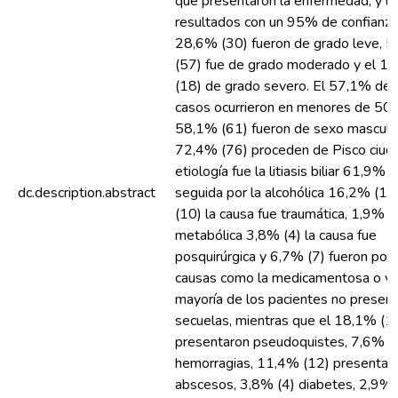
que presentaron la enfermedad, y lo
resultados con un 95% de confianza.
28,6% (30) fueron de grado leve, 
(57) fue de grado moderado y el 1
(18) de grado severo. El 57,1% de 
casos ocurrieron en menores de 50 
58,1% (61) fueron de sexo masculin
72,4% (76) proceden de Pisco ciuda
etiología fue la litiasis biliar 61,9% (
dc.description.abstract
seguida por la alcohólica 16,2% (17
(10) la causa fue traumática, 1,9% (2
metabólica 3,8% (4) la causa fue
posquirúrgica y 6,7% (7) fueron por 
causas como la medicamentosa o vir
mayoría de los pacientes no presen
secuelas, mientras que el 18,1% (1
presentaron pseudoquistes, 7,6% (8
hemorragias, 11,4% (12) presentar
abscesos, 3,8% (4) diabetes, 2,9% 