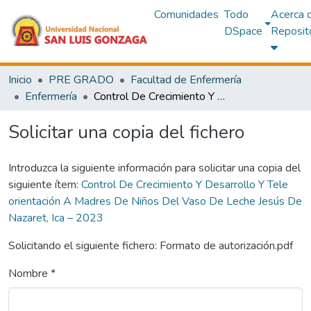
Comunidades
Todo
Acerca 
DSpace
Reposit
Inicio
PRE GRADO
Facultad de Enfermería
Enfermería
Control De Crecimiento Y Desarrollo Y Tele orientación A Madres De Niños Del Vaso De Leche Jesús De Nazaret, Ica – 2023
Solicitar una copia del fichero
Introduzca la siguiente información para solicitar una copia del
siguiente ítem:
Control De Crecimiento Y Desarrollo Y Tele
orientación A Madres De Niños Del Vaso De Leche Jesús De
Nazaret, Ica – 2023
Solicitando el siguiente fichero: Formato de autorización.pdf
Nombre *