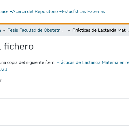
pace
Acerca del Repositorio
Estadísticas Externas
a
Tesis Facultad de Obstetricia
Prácticas de Lactancia Materna en relación a factores sociodemográficos en madres atendidas en el Centro de Salud La Palma Ica, 2023
l fichero
 una copia del siguiente ítem:
Prácticas de Lactancia Materna en r
2023
f