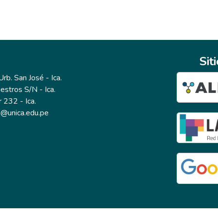
Sit
b. San José - Ica.
estros S/N - Ica.
r 232 - Ica.
io@unica.edu.pe