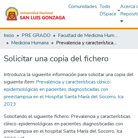
Comunidades
Todo
Acerca 
DSpace
Reposit
Inicio
PRE GRADO
Facultad de Medicina Humana
Medicina Humana
Prevalencia y características clínico-epidemiológicas en pacientes diagnosticadas con preeclampsia en el Hospital Santa María del Socorro, Ica 2023
Solicitar una copia del fichero
Introduzca la siguiente información para solicitar una copia del
siguiente ítem:
Prevalencia y características clínico-
epidemiológicas en pacientes diagnosticadas con
preeclampsia en el Hospital Santa María del Socorro, Ica
2023
Solicitando el siguiente fichero: Prevalencia y características
clínico-epidemiológicas en pacientes diagnosticadas con
preeclampsia en el hospital Santa María del Socorro, Ica