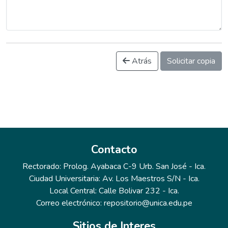
Atrás
Solicitar copia
Contacto
Rectorado: Prolog. Ayabaca C-9 Urb. San José - Ica.
Ciudad Universitaria: Av. Los Maestros S/N - Ica.
Local Central: Calle Bolivar 232 - Ica.
Correo electrónico: repositorio@unica.edu.pe
Sitios de Interes