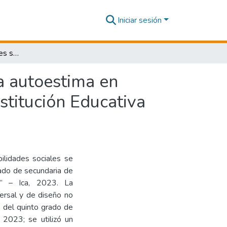
Iniciar sesión
Programa de habilidades sociales para fortalecer la autoestima en estudiantes del quinto grado de secundaria de la Institución Educativa “Adela Lengua de Calderón” – Ica, 2023
a autoestima en
stitución Educativa
ilidades sociales se
rado de secundaria de
n” – Ica, 2023. La
versal y de diseño no
 del quinto grado de
 2023; se utilizó un