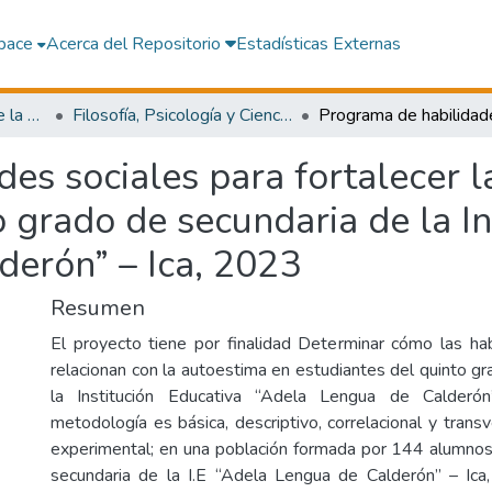
pace
Acerca del Repositorio
Estadísticas Externas
Facultad de Ciencias de la Educación y Humanidades
Filosofía, Psicología y Ciencias Sociales
es sociales para fortalecer l
o grado de secundaria de la In
derón” – Ica, 2023
Resumen
El proyecto tiene por finalidad Determinar cómo las hab
relacionan con la autoestima en estudiantes del quinto g
la Institución Educativa “Adela Lengua de Calderó
metodología es básica, descriptivo, correlacional y trans
experimental; en una población formada por 144 alumnos
secundaria de la I.E “Adela Lengua de Calderón” – Ica,