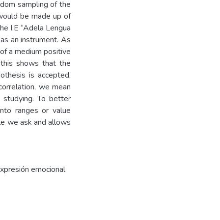
ndom sampling of the
 would be made up of
the I.E “Adela Lengua
 as an instrument. As
r of a medium positive
, this shows that the
ypothesis is accepted,
a correlation, we mean
 studying. To better
nto ranges or value
ple we ask and allows
expresión emocional