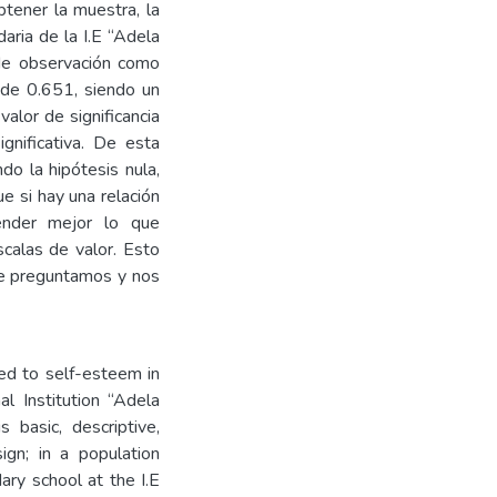
btener la muestra, la
aria de la I.E “Adela
 de observación como
 de 0.651, siendo un
valor de significancia
gnificativa. De esta
do la hipótesis nula,
ue si hay una relación
ender mejor lo que
calas de valor. Esto
ue preguntamos y nos
ted to self-esteem in
l Institution “Adela
basic, descriptive,
ign; in a population
ry school at the I.E