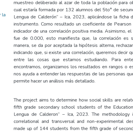
muestreo deliberado al azar de toda la población para o
cual estaría formada por 132 alumnos del 5to° de secund
 la
Lengua de Calderón” – Ica, 2023, aplicándose la ficha
instrumento. Como resultado un coeficiente de Pearson
indicador de una correlación positiva media. Asimismo, el 
fue de 0.000, esto manifiesta que, la correlación es si
manera, se da por aceptada la hipótesis alterna, rechazan
indicando que, si existe una correlación, queremos decir q
entre las cosas que estamos estudiando. Para ent
encontramos, organizamos los resultados en rangos o es
nos ayuda a entender las respuestas de las personas q
permite hacer un análisis más detallado.
The project aims to determine how social skills are rela
fifth grade secondary school students of the Educationa
Lengua de Calderon” – Ica, 2023. The methodology is 
correlational and transversal and non-experimental des
made up of 144 students from the fifth grade of seconda