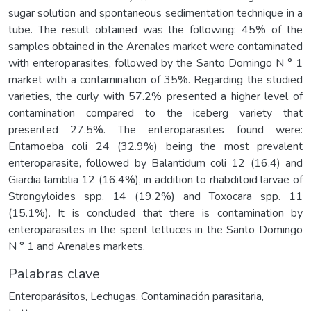
sugar solution and spontaneous sedimentation technique in a
tube. The result obtained was the following: 45% of the
samples obtained in the Arenales market were contaminated
with enteroparasites, followed by the Santo Domingo N ° 1
market with a contamination of 35%. Regarding the studied
varieties, the curly with 57.2% presented a higher level of
contamination compared to the iceberg variety that
presented 27.5%. The enteroparasites found were:
Entamoeba coli 24 (32.9%) being the most prevalent
enteroparasite, followed by Balantidum coli 12 (16.4) and
Giardia lamblia 12 (16.4%), in addition to rhabditoid larvae of
Strongyloides spp. 14 (19.2%) and Toxocara spp. 11
(15.1%). It is concluded that there is contamination by
enteroparasites in the spent lettuces in the Santo Domingo
N ° 1 and Arenales markets.
Palabras clave
Enteroparásitos
,
Lechugas
,
Contaminación parasitaria
,