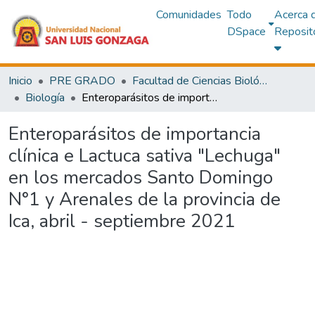
Comunidades
Todo
Acerca 
DSpace
Reposit
Inicio
PRE GRADO
Facultad de Ciencias Biológicas
Biología
Enteroparásitos de importancia clínica e Lactuca sativa "Lechuga" en los mercados Santo Domingo N°1 y Arenales de la provincia de Ica, abril - septiembre 2021
Enteroparásitos de importancia
clínica e Lactuca sativa "Lechuga"
en los mercados Santo Domingo
N°1 y Arenales de la provincia de
Ica, abril - septiembre 2021