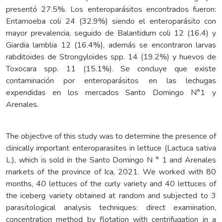
presentó 27.5%. Los enteroparásitos encontrados fueron:
Entamoeba coli 24 (32.9%) siendo el enteroparásito con
mayor prevalencia, seguido de Balantidum coli 12 (16.4) y
Giardia lamblia 12 (16.4%), además se encontraron larvas
rabditoides de Strongyloides spp. 14 (19.2%) y huevos de
Toxocara spp. 11 (15.1%). Se concluye que existe
contaminación por enteroparásitos en las lechugas
expendidas en los mercados Santo Domingo N°1 y
Arenales.
The objective of this study was to determine the presence of
clinically important enteroparasites in lettuce (Lactuca sativa
L.), which is sold in the Santo Domingo N ° 1 and Arenales
markets of the province of Ica, 2021. We worked with 80
months, 40 lettuces of the curly variety and 40 lettuces of
the iceberg variety obtained at random and subjected to 3
parasitological analysis techniques: direct examination,
concentration method by flotation with centrifugation in a