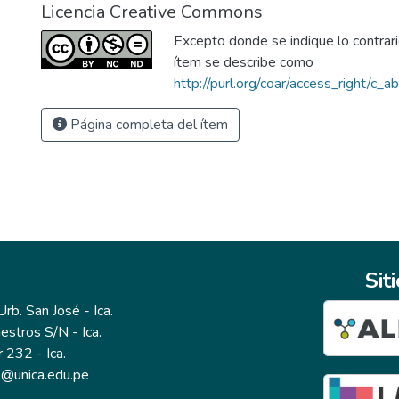
Licencia Creative Commons
Excepto donde se indique lo contrario
ítem se describe como
http://purl.org/coar/access_right/c_a
Página completa del ítem
Sit
b. San José - Ica.
estros S/N - Ica.
r 232 - Ica.
io@unica.edu.pe