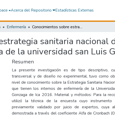
pace
Acerca del Repositorio
Estadísticas Externas
a
Enfermería
Conocimientos sobre estrategia sanitaria nacional de inmunizaciones en internos de enfermería de la universidad san Luis Gonzaga de Ica 2016
strategia sanitaria nacional 
a de la universidad san Luis
Resumen
La presente investigación es de tipo descriptivo, cua
transversal y de diseño no experimental, tuvo como obj
nivel de conocimiento sobre la Estrategia Sanitaria Nacio
que tienen los internos de enfermería de la Universid
Gonzaga de Ica 2016. Material y métodos: Para la reco
utilizó la técnica de la encuesta cuyo instrumento 
previamente validado por juicio de expertos, cuya alt
demostrada a través del coeficiente Alfa de Cronbach (0