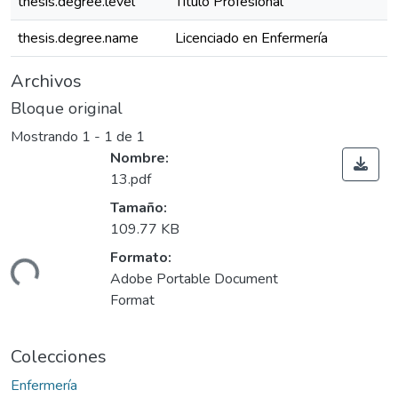
thesis.degree.level
Título Profesional
thesis.degree.name
Licenciado en Enfermería
Archivos
Bloque original
Mostrando
1 - 1 de 1
Nombre:
13.pdf
Tamaño:
109.77 KB
Formato:
ndo...
Adobe Portable Document
Format
Colecciones
Enfermería