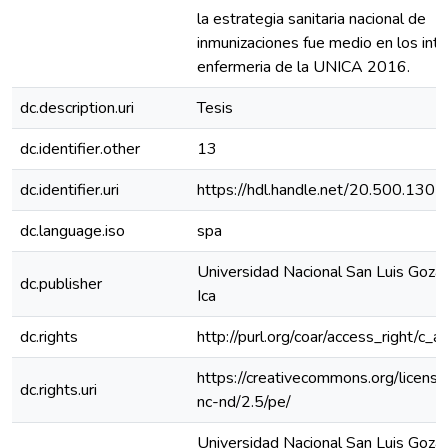
la estrategia sanitaria nacional de
inmunizaciones fue medio en los int
enfermeria de la UNICA 2016.
dc.description.uri
Tesis
dc.identifier.other
13
dc.identifier.uri
https://hdl.handle.net/20.500.130
dc.language.iso
spa
Universidad Nacional San Luis Goza
dc.publisher
Ica
dc.rights
http://purl.org/coar/access_right/c_a
https://creativecommons.org/licens
dc.rights.uri
nc-nd/2.5/pe/
Universidad Nacional San Luis Goza