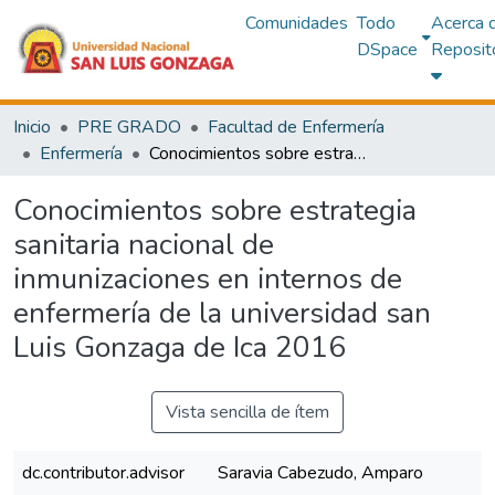
Comunidades
Todo
Acerca 
DSpace
Reposit
Inicio
PRE GRADO
Facultad de Enfermería
Enfermería
Conocimientos sobre estrategia sanitaria nacional de inmunizaciones en internos de enfermería de la universidad san Luis Gonzaga de Ica 2016
Conocimientos sobre estrategia
sanitaria nacional de
inmunizaciones en internos de
enfermería de la universidad san
Luis Gonzaga de Ica 2016
Vista sencilla de ítem
dc.contributor.advisor
Saravia Cabezudo, Amparo