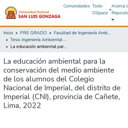
Comunidades
Todo
Acerca 
DSpace
Reposit
Inicio
PRE GRADO
Facultad de Ingeniería Ambiental y Sanitaria
Tesis Ingeniería Ambiental y Sanitaria
La educación ambiental para la conservación del medio ambiente de los alumnos del Colegio Nacional de Imperial, del distrito de Imperial (CNI), provincia de Cañete, Lima, 2022
La educación ambiental para la
conservación del medio ambiente
de los alumnos del Colegio
Nacional de Imperial, del distrito de
Imperial (CNI), provincia de Cañete,
Lima, 2022