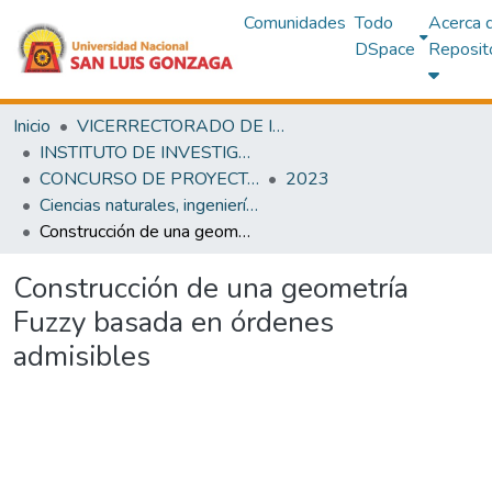
Comunidades
Todo
Acerca 
DSpace
Reposit
Inicio
VICERRECTORADO DE INVESTIGACIÓN
INSTITUTO DE INVESTIGACIÓN
CONCURSO DE PROYECTOS DE INVESTIGACIÓN
2023
Ciencias naturales, ingeniería y tecnologías sostenibles
Construcción de una geometría Fuzzy basada en órdenes admisibles
Construcción de una geometría
Fuzzy basada en órdenes
admisibles