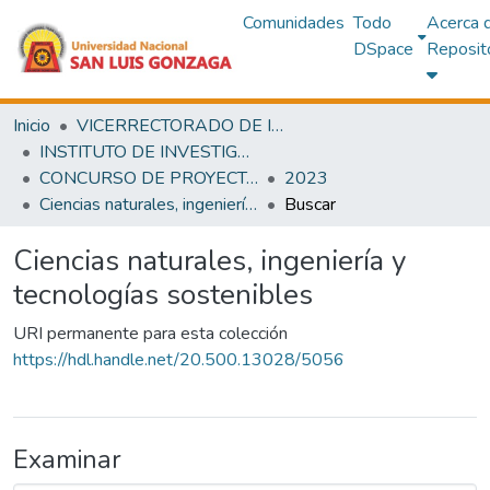
Comunidades
Todo
Acerca 
DSpace
Reposit
Inicio
VICERRECTORADO DE INVESTIGACIÓN
INSTITUTO DE INVESTIGACIÓN
CONCURSO DE PROYECTOS DE INVESTIGACIÓN
2023
Ciencias naturales, ingeniería y tecnologías sostenibles
Buscar
Ciencias naturales, ingeniería y
tecnologías sostenibles
URI permanente para esta colección
https://hdl.handle.net/20.500.13028/5056
Examinar