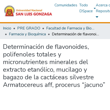
Comunidades
Todo
Acerca 
DSpace
Reposit
Inicio
PRE GRADO
Facultad de Farmacia y Bioquímica
Farmacia y Bioquímica
Determinación de flavonoides, polifenoles totales y micronutrientes minerales del extracto etanólico, mucilago y bagazo de la cactáceas silvestre Armatocereus aff, procerus “jacuno”
Determinación de flavonoides,
polifenoles totales y
micronutrientes minerales del
extracto etanólico, mucilago y
bagazo de la cactáceas silvestre
Armatocereus aff, procerus “jacuno”