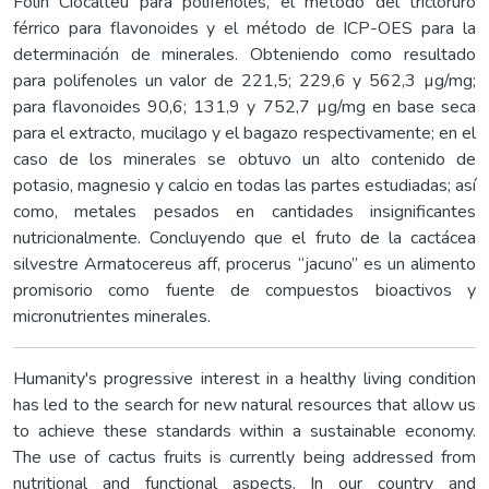
Folin Ciocalteu para polifenoles, el método del tricloruro
férrico para flavonoides y el método de ICP-OES para la
determinación de minerales. Obteniendo como resultado
para polifenoles un valor de 221,5; 229,6 y 562,3 µg/mg;
para flavonoides 90,6; 131,9 y 752,7 µg/mg en base seca
para el extracto, mucilago y el bagazo respectivamente; en el
caso de los minerales se obtuvo un alto contenido de
potasio, magnesio y calcio en todas las partes estudiadas; así
como, metales pesados en cantidades insignificantes
nutricionalmente. Concluyendo que el fruto de la cactácea
silvestre Armatocereus aff, procerus “jacuno” es un alimento
promisorio como fuente de compuestos bioactivos y
micronutrientes minerales.
Humanity's progressive interest in a healthy living condition
has led to the search for new natural resources that allow us
to achieve these standards within a sustainable economy.
The use of cactus fruits is currently being addressed from
nutritional and functional aspects. In our country and