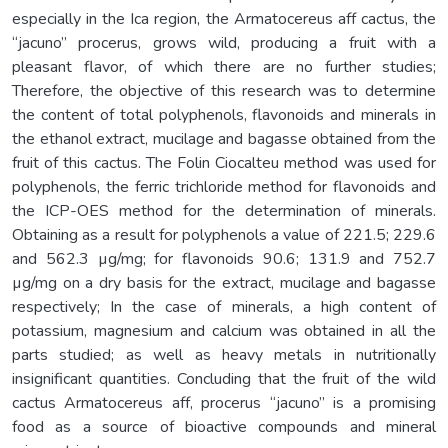
especially in the Ica region, the Armatocereus aff cactus, the
“jacuno” procerus, grows wild, producing a fruit with a
pleasant flavor, of which there are no further studies;
Therefore, the objective of this research was to determine
the content of total polyphenols, flavonoids and minerals in
the ethanol extract, mucilage and bagasse obtained from the
fruit of this cactus. The Folin Ciocalteu method was used for
polyphenols, the ferric trichloride method for flavonoids and
the ICP-OES method for the determination of minerals.
Obtaining as a result for polyphenols a value of 221.5; 229.6
and 562.3 µg/mg; for flavonoids 90.6; 131.9 and 752.7
µg/mg on a dry basis for the extract, mucilage and bagasse
respectively; In the case of minerals, a high content of
potassium, magnesium and calcium was obtained in all the
parts studied; as well as heavy metals in nutritionally
insignificant quantities. Concluding that the fruit of the wild
cactus Armatocereus aff, procerus “jacuno” is a promising
food as a source of bioactive compounds and mineral