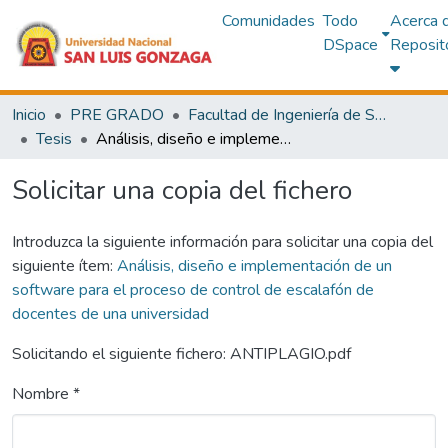
Comunidades
Todo
Acerca 
DSpace
Reposit
Inicio
PRE GRADO
Facultad de Ingeniería de Sistemas
Tesis
Análisis, diseño e implementación de un software para el proceso de control de escalafón de docentes de una universidad
Solicitar una copia del fichero
Introduzca la siguiente información para solicitar una copia del
siguiente ítem:
Análisis, diseño e implementación de un
software para el proceso de control de escalafón de
docentes de una universidad
Solicitando el siguiente fichero: ANTIPLAGIO.pdf
Nombre *