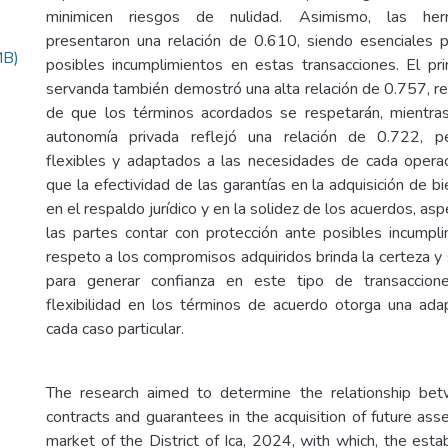
minimicen riesgos de nulidad. Asimismo, las herra
presentaron una relación de 0.610, siendo esenciales p
MB)
posibles incumplimientos en estas transacciones. El pri
servanda también demostró una alta relación de 0.757, r
de que los términos acordados se respetarán, mientras
autonomía privada reflejó una relación de 0.722, p
flexibles y adaptados a las necesidades de cada operac
que la efectividad de las garantías en la adquisición de b
en el respaldo jurídico y en la solidez de los acuerdos, a
las partes contar con protección ante posibles incumpl
respeto a los compromisos adquiridos brinda la certeza y
para generar confianza en este tipo de transaccion
flexibilidad en los términos de acuerdo otorga una adap
cada caso particular.
The research aimed to determine the relationship betw
contracts and guarantees in the acquisition of future asse
market of the District of Ica, 2024, with which, the es