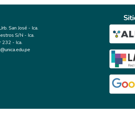
Sit
b. San José - Ica.
estros S/N - Ica.
r 232 - Ica.
io@unica.edu.pe