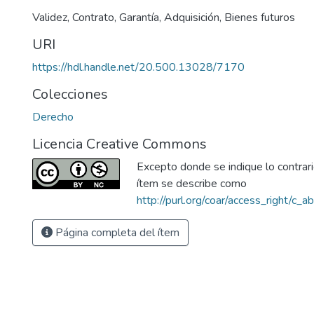
Validez
,
Contrato
,
Garantía
,
Adquisición
,
Bienes futuros
URI
https://hdl.handle.net/20.500.13028/7170
Colecciones
Derecho
Licencia Creative Commons
Excepto donde se indique lo contrario
ítem se describe como
http://purl.org/coar/access_right/c_a
Página completa del ítem