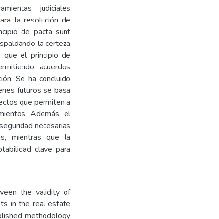
mientas judiciales
ara la resolución de
ncipio de pacta sunt
espaldando la certeza
 que el principio de
ermitiendo acuerdos
ión. Se ha concluido
ienes futuros se basa
spectos que permiten a
imientos. Además, el
 seguridad necesarias
es, mientras que la
tabilidad clave para
een the validity of
ts in the real estate
tablished methodology