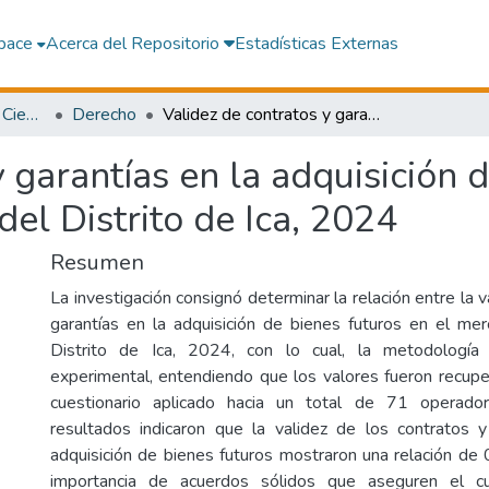
pace
Acerca del Repositorio
Estadísticas Externas
Facultad de Derecho y Ciencias Políticas
Derecho
Validez de contratos y garantías en la adquisición de bienes futuros en el mercado inmobiliario del Distrito de Ica, 2024
 garantías en la adquisición d
el Distrito de Ica, 2024
Resumen
La investigación consignó determinar la relación entre la 
garantías en la adquisición de bienes futuros en el mer
Distrito de Ica, 2024, con lo cual, la metodología
experimental, entendiendo que los valores fueron recup
cuestionario aplicado hacia un total de 71 operador
resultados indicaron que la validez de los contratos y
adquisición de bienes futuros mostraron una relación de
importancia de acuerdos sólidos que aseguren el cu