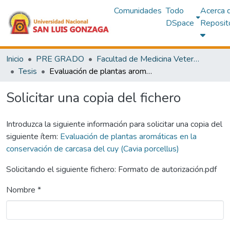
Comunidades
Todo
Acerca 
DSpace
Reposit
Inicio
PRE GRADO
Facultad de Medicina Veterinaria y Zootecnia
Tesis
Evaluación de plantas aromáticas en la conservación de carcasa del cuy (Cavia porcellus)
Solicitar una copia del fichero
Introduzca la siguiente información para solicitar una copia del
siguiente ítem:
Evaluación de plantas aromáticas en la
conservación de carcasa del cuy (Cavia porcellus)
Solicitando el siguiente fichero: Formato de autorización.pdf
Nombre *