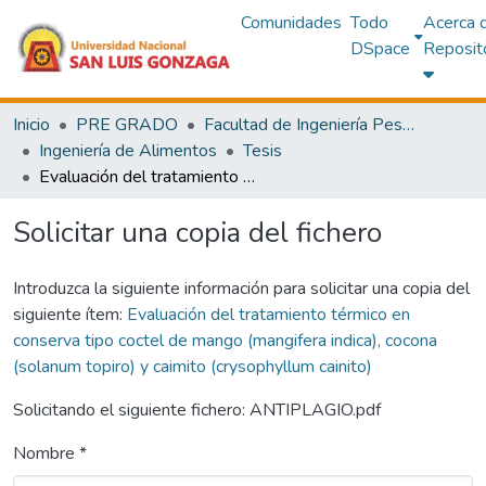
Comunidades
Todo
Acerca 
DSpace
Reposit
Inicio
PRE GRADO
Facultad de Ingeniería Pesquera y de Alimentos
Ingeniería de Alimentos
Tesis
Evaluación del tratamiento térmico en conserva tipo coctel de mango (mangifera indica), cocona (solanum topiro) y caimito (crysophyllum cainito)
Solicitar una copia del fichero
Introduzca la siguiente información para solicitar una copia del
siguiente ítem:
Evaluación del tratamiento térmico en
conserva tipo coctel de mango (mangifera indica), cocona
(solanum topiro) y caimito (crysophyllum cainito)
Solicitando el siguiente fichero: ANTIPLAGIO.pdf
Nombre *