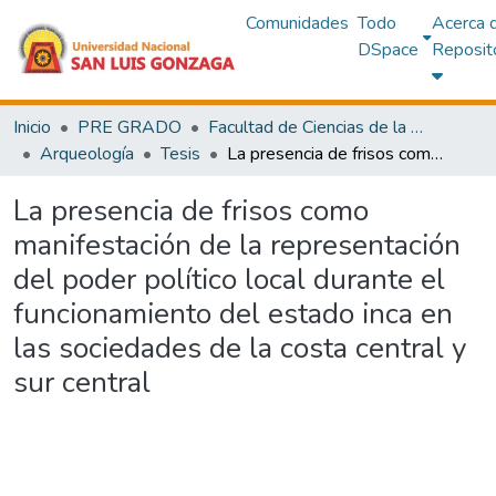
Comunidades
Todo
Acerca 
DSpace
Reposit
Inicio
PRE GRADO
Facultad de Ciencias de la Comunicación,Turismo y Arqueología
Arqueología
Tesis
La presencia de frisos como manifestación de la representación del poder político local durante el funcionamiento del estado inca en las sociedades de la costa central y sur central
La presencia de frisos como
manifestación de la representación
del poder político local durante el
funcionamiento del estado inca en
las sociedades de la costa central y
sur central