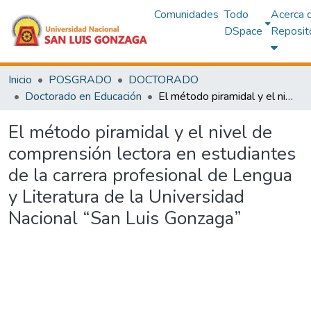
Comunidades
Todo
Acerca 
DSpace
Reposit
Inicio
POSGRADO
DOCTORADO
Doctorado en Educación
El método piramidal y el nivel de comprensión lectora en estudiantes de la carrera profesional de Lengua y Literatura de la Universidad Nacional “San Luis Gonzaga”
El método piramidal y el nivel de
comprensión lectora en estudiantes
de la carrera profesional de Lengua
y Literatura de la Universidad
Nacional “San Luis Gonzaga”