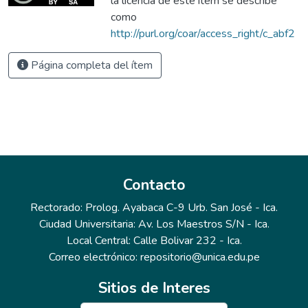
la licencia de este ítem se describe
como
http://purl.org/coar/access_right/c_abf2
Página completa del ítem
Contacto
Rectorado: Prolog. Ayabaca C-9 Urb. San José - Ica.
Ciudad Universitaria: Av. Los Maestros S/N - Ica.
Local Central: Calle Bolivar 232 - Ica.
Correo electrónico: repositorio@unica.edu.pe
Sitios de Interes