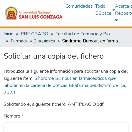
Comunidades
Todo
Acerca 
DSpace
Reposit
Inicio
PRE GRADO
Facultad de Farmacia y Bioquímica
Farmacia y Bioquímica
Síndrome Burnout en farmacéuticos que laboran en la cadena de boticas Inkafarma del distrito de Ica, 2023
Solicitar una copia del fichero
Introduzca la siguiente información para solicitar una copia del
siguiente ítem:
Síndrome Burnout en farmacéuticos que
laboran en la cadena de boticas Inkafarma del distrito de Ica,
2023
Solicitando el siguiente fichero: ANTIPLAGIO.pdf
Nombre *