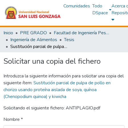
Comunidades
Todo
Acerca 
DSpace
Reposit
Inicio
PRE GRADO
Facultad de Ingeniería Pesquera y de Alimentos
Ingeniería de Alimentos
Tesis
Sustitución parcial de pulpa de pollo en chorizo usando proteína aislada de soya, quínoa (Chenopodium quinoa) y kiwicha
Solicitar una copia del fichero
Introduzca la siguiente información para solicitar una copia del
siguiente ítem:
Sustitución parcial de pulpa de pollo en
chorizo usando proteína aislada de soya, quínoa
(Chenopodium quinoa) y kiwicha
Solicitando el siguiente fichero: ANTIPLAGIO.pdf
Nombre *