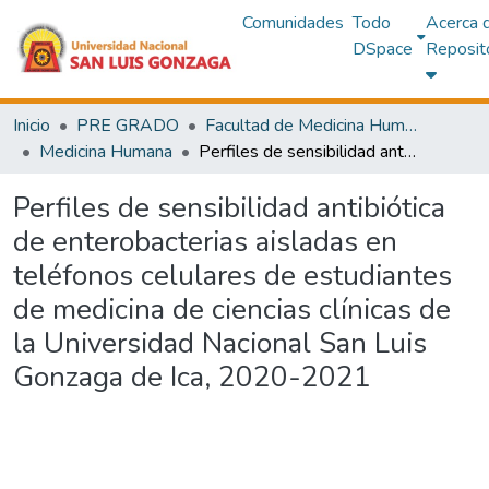
Comunidades
Todo
Acerca 
DSpace
Reposit
Inicio
PRE GRADO
Facultad de Medicina Humana
Medicina Humana
Perfiles de sensibilidad antibiótica de enterobacterias aisladas en teléfonos celulares de estudiantes de medicina de ciencias clínicas de la Universidad Nacional San Luis Gonzaga de Ica, 2020-2021
Perfiles de sensibilidad antibiótica
de enterobacterias aisladas en
teléfonos celulares de estudiantes
de medicina de ciencias clínicas de
la Universidad Nacional San Luis
Gonzaga de Ica, 2020-2021