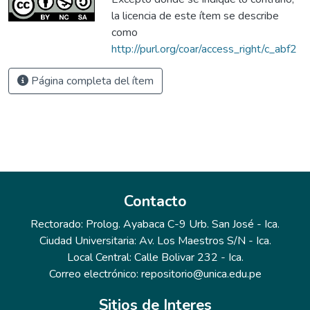
la licencia de este ítem se describe
como
http://purl.org/coar/access_right/c_abf2
Página completa del ítem
Contacto
Rectorado: Prolog. Ayabaca C-9 Urb. San José - Ica.
Ciudad Universitaria: Av. Los Maestros S/N - Ica.
Local Central: Calle Bolivar 232 - Ica.
Correo electrónico: repositorio@unica.edu.pe
Sitios de Interes