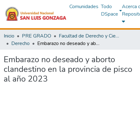
Comunidades
Todo
Acerca 
DSpace
Reposit
Inicio
PRE GRADO
Facultad de Derecho y Ciencias Políticas
Derecho
Embarazo no deseado y aborto clandestino en la provincia de pisco al año 2023
Embarazo no deseado y aborto
clandestino en la provincia de pisco
al año 2023