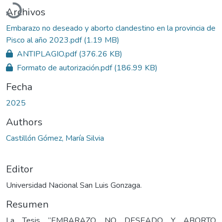
Cargando...
Archivos
Embarazo no deseado y aborto clandestino en la provincia de
Pisco al año 2023.pdf
(1.19 MB)
ANTIPLAGIO.pdf
(376.26 KB)
Formato de autorización.pdf
(186.99 KB)
Fecha
2025
Authors
Castillón Gómez, María Silvia
Editor
Universidad Nacional San Luis Gonzaga.
Resumen
La Tesis “EMBARAZO NO DESEADO Y ABORTO