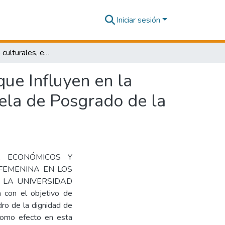
Iniciar sesión
Factores socio culturales, económicos y subjetivos que Influyen en la prevalencia femenina en los estudiantes de la Escuela de Posgrado de la Universidad Nacional San Luis Gonzaga de Ica
que Influyen en la
uela de Posgrado de la
ES, ECONÓMICOS Y
 FEMENINA EN LOS
 LA UNIVERSIDAD
con el objetivo de
dro de la dignidad de
como efecto en esta