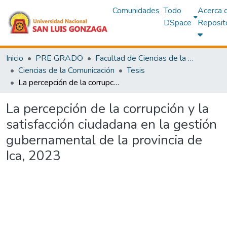
Comunidades
Todo
Acerca 
DSpace
Reposit
Inicio
PRE GRADO
Facultad de Ciencias de la Comunicación,Turismo y Arqueología
Ciencias de la Comunicación
Tesis
La percepción de la corrupción y la satisfacción ciudadana en la gestión gubernamental de la provincia de Ica, 2023
La percepción de la corrupción y la
satisfacción ciudadana en la gestión
gubernamental de la provincia de
Ica, 2023